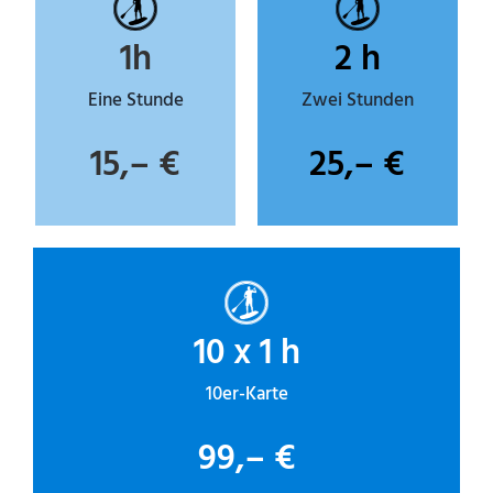
1h
2 h
Eine Stunde
Zwei Stunden
15,– €
25,– €
10 x 1 h
10er-Karte
99,– €